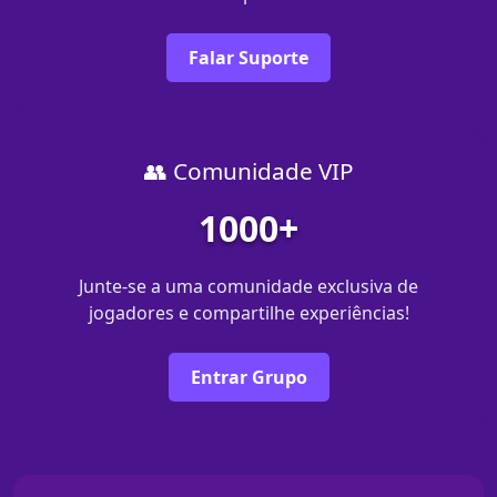
Falar Suporte
👥 Comunidade VIP
1000+
Junte-se a uma comunidade exclusiva de
jogadores e compartilhe experiências!
Entrar Grupo