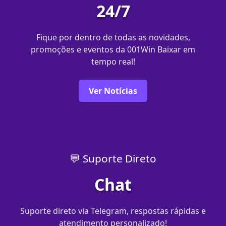
24/7
Fique por dentro de todas as novidades,
promoções e eventos da 001Win Baixar em
tempo real!
Ver Notícias
💬 Suporte Direto
Chat
Suporte direto via Telegram, respostas rápidas e
atendimento personalizado!