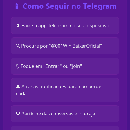
📱 Como Seguir no Telegram
📱 Baixe o app Telegram no seu dispositivo
🔍 Procure por "@001Win BaixarOficial"
👆 Toque em "Entrar" ou "Join"
🔔 Ative as notificações para não perder
nada
💬 Participe das conversas e interaja