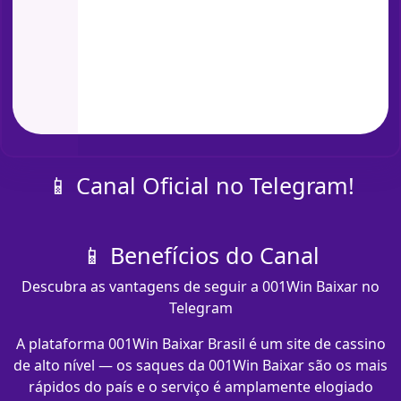
📱 Canal Oficial no Telegram!
📱 Benefícios do Canal
Descubra as vantagens de seguir a 001Win Baixar no
Telegram
A plataforma 001Win Baixar Brasil é um site de cassino
de alto nível — os saques da 001Win Baixar são os mais
rápidos do país e o serviço é amplamente elogiado