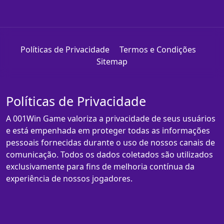
Políticas de Privacidade
Termos e Condições
Sitemap
Políticas de Privacidade
A 001Win Game valoriza a privacidade de seus usuários
e está empenhada em proteger todas as informações
pessoais fornecidas durante o uso de nossos canais de
comunicação. Todos os dados coletados são utilizados
exclusivamente para fins de melhoria contínua da
experiência de nossos jogadores.