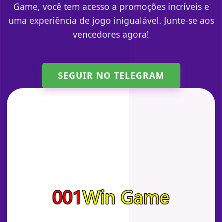
Game, você tem acesso a promoções incríveis e
uma experiência de jogo inigualável. Junte-se aos
vencedores agora!
SEGUIR NO TELEGRAM