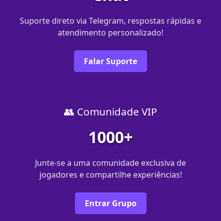
Suporte direto via Telegram, respostas rápidas e
atendimento personalizado!
Falar Suporte
👥 Comunidade VIP
1000+
Junte-se a uma comunidade exclusiva de
jogadores e compartilhe experiências!
Entrar Grupo