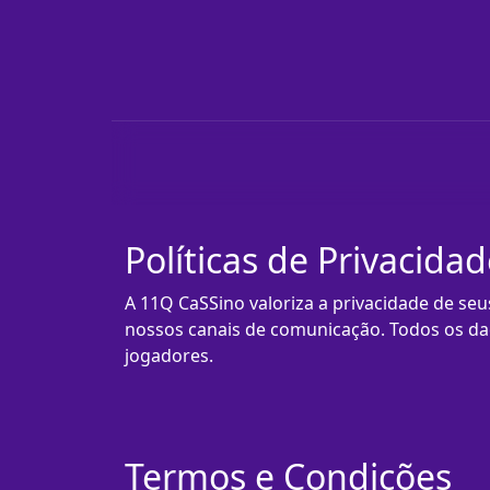
Políticas de Privacida
A 11Q CaSSino valoriza a privacidade de se
nossos canais de comunicação. Todos os dad
jogadores.
Termos e Condições