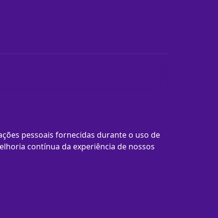
ações pessoais fornecidas durante o uso de
elhoria contínua da experiência de nossos