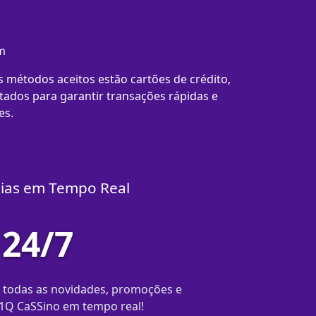
m
 métodos aceitos estão cartões de crédito,
tados para garantir transações rápidas e
es.
cias em Tempo Real
24/7
e todas as novidades, promoções e
1Q CaSSino em tempo real!