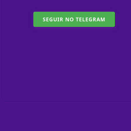
SEGUIR NO TELEGRAM