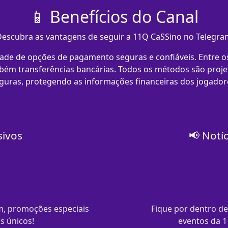
📱 Benefícios do Canal
Descubra as vantagens de seguir a 11Q CaSSino no Telegra
de de opções de pagamento seguras e confiáveis. Entre os
mbém transferências bancárias. Todos os métodos são proje
guras, protegendo as informações financeiras dos jogador
sivos
📢 Notí
m, promoções especiais
Fique por dentro d
s únicos!
eventos da 1