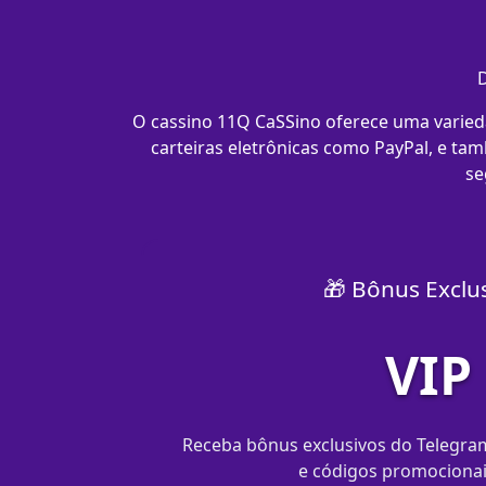
O cassino 11Q CaSSino oferece uma varieda
carteiras eletrônicas como PayPal, e ta
se
🎁 Bônus Exclu
VIP
Receba bônus exclusivos do Telegra
e códigos promocionai