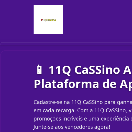
📱 11Q CaSSino 
Plataforma de A
Cadastre-se na 11Q CaSSino para ganha
em cada recarga. Com a 11Q CaSSino, v
promoções incríveis e uma experiência d
Junte-se aos vencedores agora!