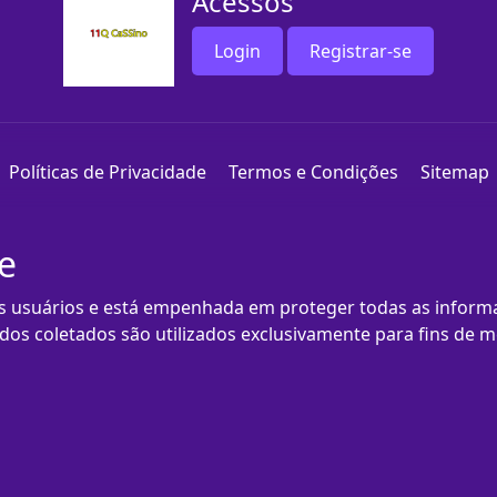
Acessos
Login
Registrar-se
Políticas de Privacidade
Termos e Condições
Sitemap
de
us usuários e está empenhada em proteger todas as inform
os coletados são utilizados exclusivamente para fins de m