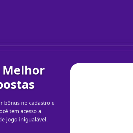
A Melhor
postas
r bônus no cadastro e
ocê tem acesso a
e jogo inigualável.