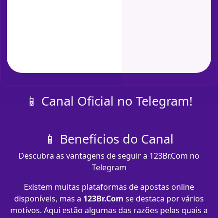
📱 Canal Oficial no Telegram!
📱 Benefícios do Canal
Descubra as vantagens de seguir a 123Br.Com no
Telegram
Existem muitas plataformas de apostas online
disponíveis, mas a
123Br.Com
se destaca por vários
motivos. Aqui estão algumas das razões pelas quais a