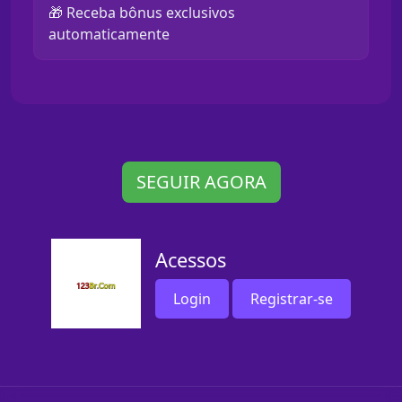
🎁 Receba bônus exclusivos
automaticamente
SEGUIR AGORA
Acessos
Login
Registrar-se