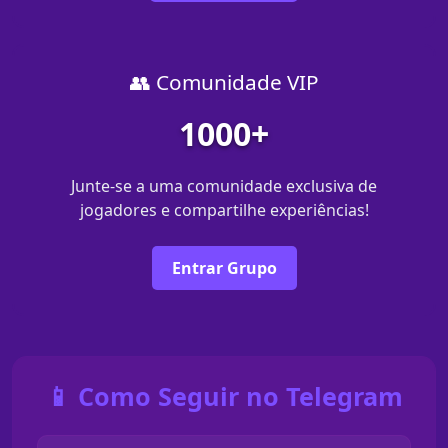
👥 Comunidade VIP
1000+
Junte-se a uma comunidade exclusiva de
jogadores e compartilhe experiências!
Entrar Grupo
📱 Como Seguir no Telegram