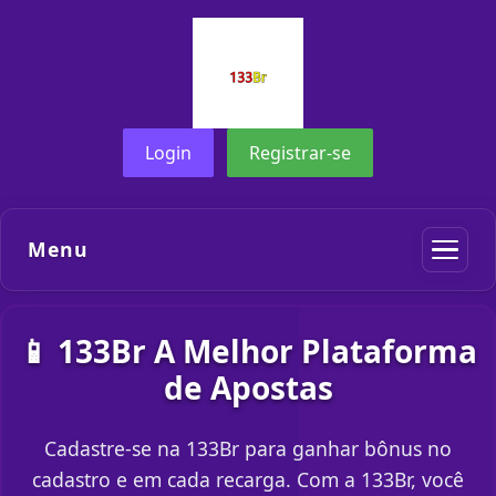
Login
Registrar-se
Menu
📱 133Br A Melhor Plataforma
de Apostas
Cadastre-se na 133Br para ganhar bônus no
cadastro e em cada recarga. Com a 133Br, você