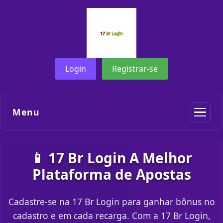
Login
Registrar-se
Menu
📱 17 Br Login A Melhor
Plataforma de Apostas
Cadastre-se na 17 Br Login para ganhar bônus no
cadastro e em cada recarga. Com a 17 Br Login,