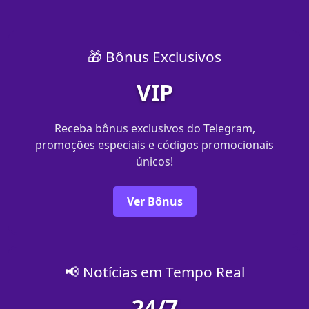
🎁 Bônus Exclusivos
VIP
Receba bônus exclusivos do Telegram,
promoções especiais e códigos promocionais
únicos!
Ver Bônus
📢 Notícias em Tempo Real
24/7