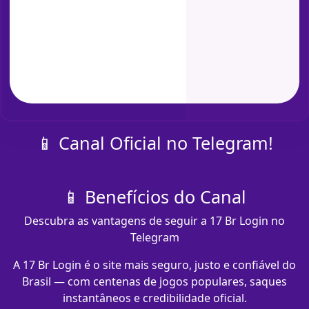
📱 Canal Oficial no Telegram!
📱 Benefícios do Canal
Descubra as vantagens de seguir a 17 Br Login no
Telegram
A 17 Br Login é o site mais seguro, justo e confiável do
Brasil — com centenas de jogos populares, saques
instantâneos e credibilidade oficial.