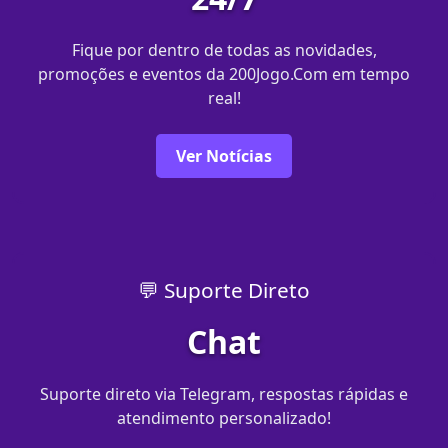
Fique por dentro de todas as novidades,
promoções e eventos da 200Jogo.Com em tempo
real!
Ver Notícias
💬 Suporte Direto
Chat
Suporte direto via Telegram, respostas rápidas e
atendimento personalizado!