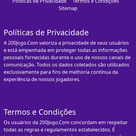
Políticas de Privacidade
Termos e Condições
Sitemap
Políticas de Privacidade
A 200Jogo.Com valoriza a privacidade de seus usuários
e está empenhada em proteger todas as informações
pessoais fornecidas durante o uso de nossos canais de
comunicação. Todos os dados coletados são utilizados
exclusivamente para fins de melhoria contínua da
experiência de nossos jogadores.
Termos e Condições
Os usuários da 200Jogo.Com concordam em respeitar
todas as regras e regulamentos estabelecidos. É