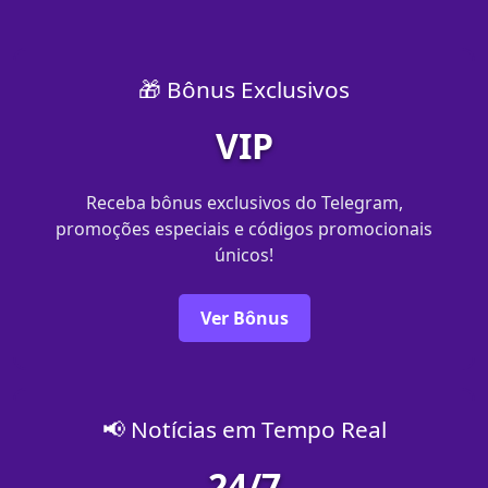
🎁 Bônus Exclusivos
VIP
Receba bônus exclusivos do Telegram,
promoções especiais e códigos promocionais
únicos!
Ver Bônus
📢 Notícias em Tempo Real
24/7