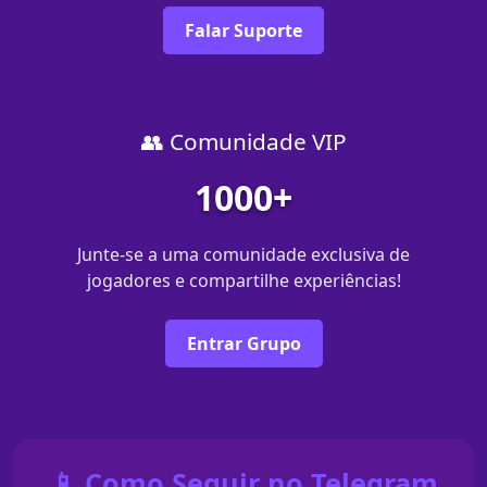
Falar Suporte
👥 Comunidade VIP
1000+
Junte-se a uma comunidade exclusiva de
jogadores e compartilhe experiências!
Entrar Grupo
📱 Como Seguir no Telegram