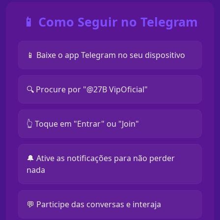
📱 Como Seguir no Telegram
📱 Baixe o app Telegram no seu dispositivo
🔍 Procure por "@27B VipOficial"
👆 Toque em "Entrar" ou "Join"
🔔 Ative as notificações para não perder
nada
💬 Participe das conversas e interaja