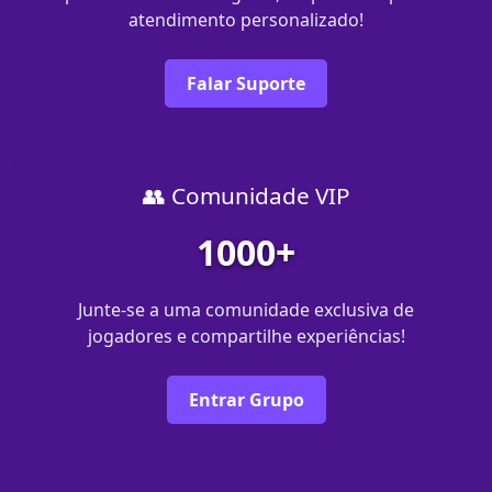
atendimento personalizado!
Falar Suporte
👥 Comunidade VIP
1000+
Junte-se a uma comunidade exclusiva de
jogadores e compartilhe experiências!
Entrar Grupo