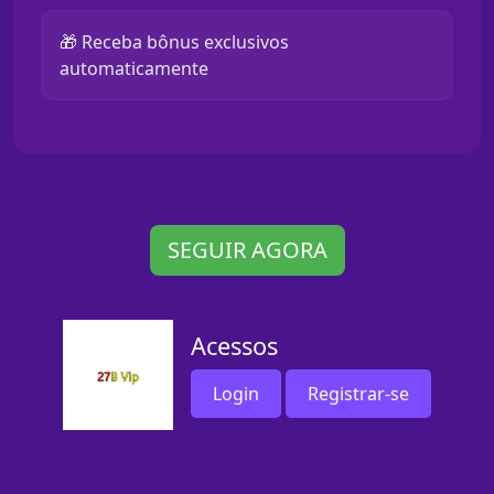
🎁 Receba bônus exclusivos
automaticamente
SEGUIR AGORA
Acessos
Login
Registrar-se