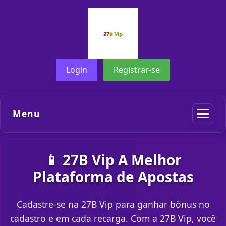
Login
Registrar-se
Menu
📱 27B Vip A Melhor
Plataforma de Apostas
Cadastre-se na 27B Vip para ganhar bônus no
cadastro e em cada recarga. Com a 27B Vip, você