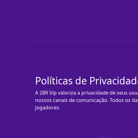
Políticas de Privacida
A 28R Vip valoriza a privacidade de seus u
nossos canais de comunicação. Todos os dad
jogadores.