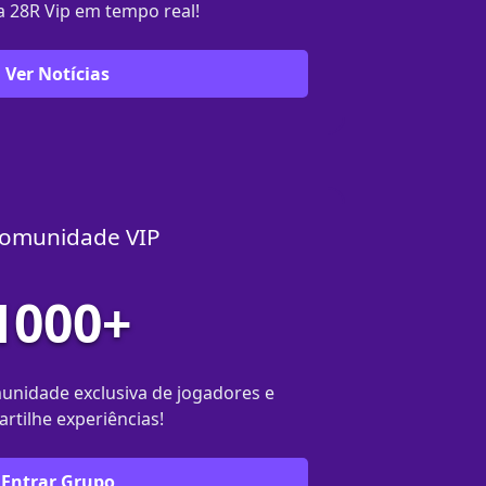
a 28R Vip em tempo real!
Ver Notícias
Comunidade VIP
1000+
unidade exclusiva de jogadores e
rtilhe experiências!
Entrar Grupo