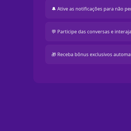
🔔 Ative as notificações para não p
💬 Participe das conversas e interaj
🎁 Receba bônus exclusivos autom