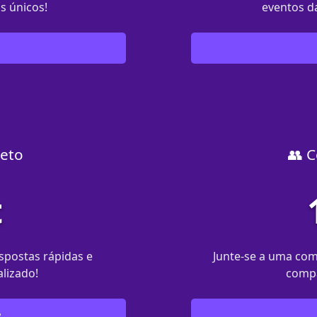
s únicos!
eventos d
reto
👥 
t
espostas rápidas e
Junte-se a uma com
lizado!
compa
e