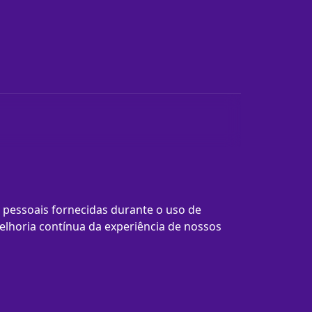
 pessoais fornecidas durante o uso de
elhoria contínua da experiência de nossos