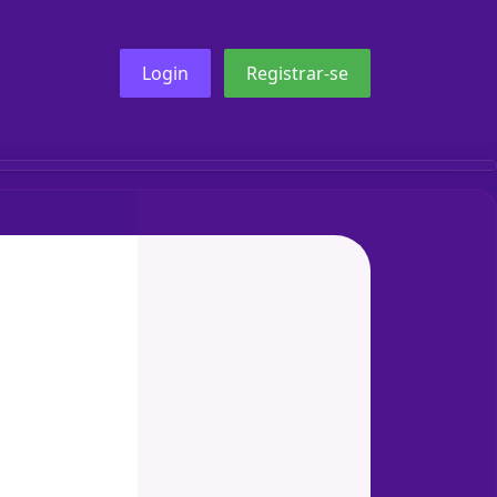
Login
Registrar-se