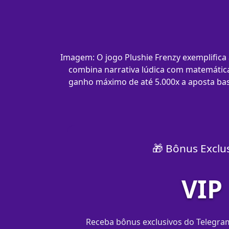
Imagem: O jogo Plushie Frenzy exemplifica 
combina narrativa lúdica com matemática 
ganho máximo de até 5.000x a aposta base
🎁 Bônus Exclu
VIP
Receba bônus exclusivos do Telegra