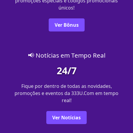
promoções especiais e códigos promocionais
únicos!
Ver Bônus
📢 Notícias em Tempo Real
24/7
Fique por dentro de todas as novidades,
promoções e eventos da 333U.Com em tempo
real!
Ver Notícias