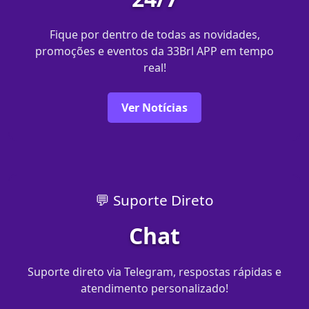
Fique por dentro de todas as novidades,
promoções e eventos da 33Brl APP em tempo
real!
Ver Notícias
💬 Suporte Direto
Chat
Suporte direto via Telegram, respostas rápidas e
atendimento personalizado!