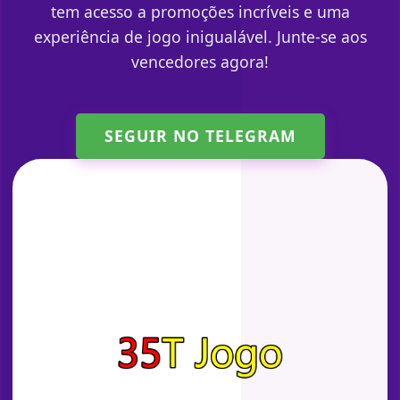
tem acesso a promoções incríveis e uma
experiência de jogo inigualável. Junte-se aos
vencedores agora!
SEGUIR NO TELEGRAM