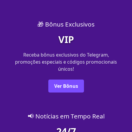
🎁 Bônus Exclusivos
VIP
Receba bônus exclusivos do Telegram,
promoções especiais e códigos promocionais
únicos!
Ver Bônus
📢 Notícias em Tempo Real
24/7