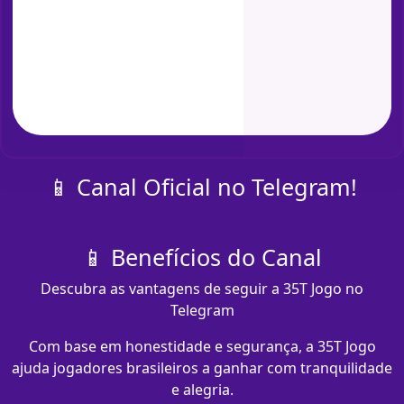
📱 Canal Oficial no Telegram!
📱 Benefícios do Canal
Descubra as vantagens de seguir a 35T Jogo no
Telegram
Com base em honestidade e segurança, a 35T Jogo
ajuda jogadores brasileiros a ganhar com tranquilidade
e alegria.