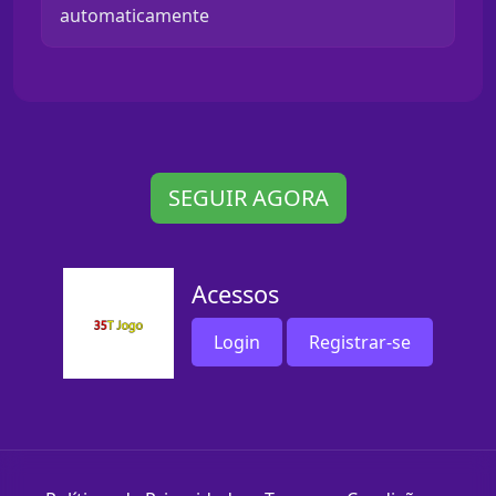
automaticamente
SEGUIR AGORA
Acessos
Login
Registrar-se