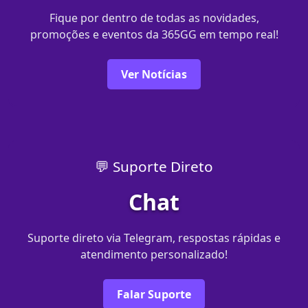
Fique por dentro de todas as novidades,
promoções e eventos da 365GG em tempo real!
Ver Notícias
💬 Suporte Direto
Chat
Suporte direto via Telegram, respostas rápidas e
atendimento personalizado!
Falar Suporte