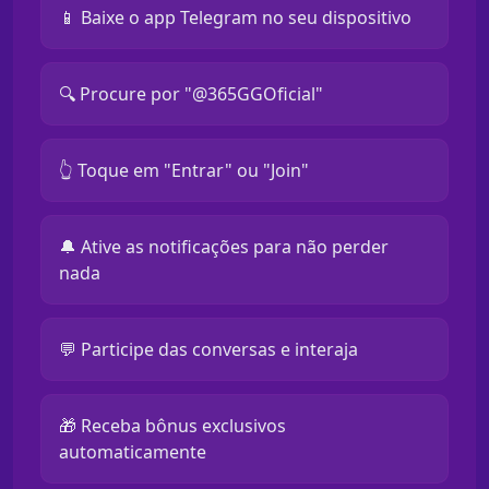
📱 Baixe o app Telegram no seu dispositivo
🔍 Procure por "@365GGOficial"
👆 Toque em "Entrar" ou "Join"
🔔 Ative as notificações para não perder
nada
💬 Participe das conversas e interaja
🎁 Receba bônus exclusivos
automaticamente