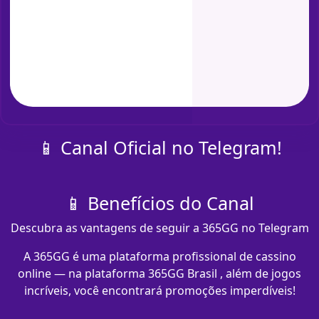
📱 Canal Oficial no Telegram!
📱 Benefícios do Canal
Descubra as vantagens de seguir a 365GG no Telegram
A 365GG é uma plataforma profissional de cassino
online — na plataforma 365GG Brasil , além de jogos
incríveis, você encontrará promoções imperdíveis!