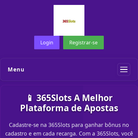
Login
Registrar-se
Menu
📱 365Slots A Melhor
Plataforma de Apostas
Cadastre-se na 365Slots para ganhar bônus no
cadastro e em cada recarga. Com a 365Slots, você