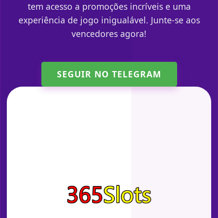
tem acesso a promoções incríveis e uma
experiência de jogo inigualável. Junte-se aos
vencedores agora!
SEGUIR NO TELEGRAM