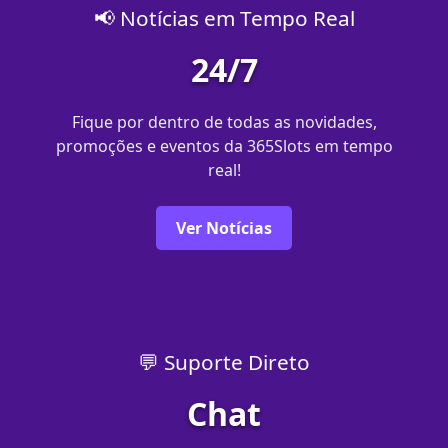
📢 Notícias em Tempo Real
24/7
Fique por dentro de todas as novidades,
promoções e eventos da 365Slots em tempo
real!
Ver Notícias
💬 Suporte Direto
Chat