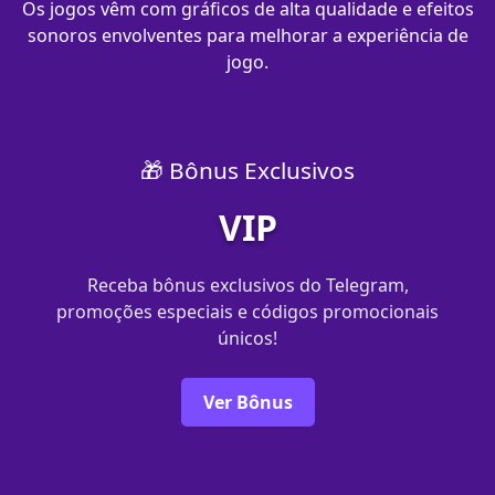
Os jogos vêm com gráficos de alta qualidade e efeitos
sonoros envolventes para melhorar a experiência de
jogo.
🎁 Bônus Exclusivos
VIP
Receba bônus exclusivos do Telegram,
promoções especiais e códigos promocionais
únicos!
Ver Bônus