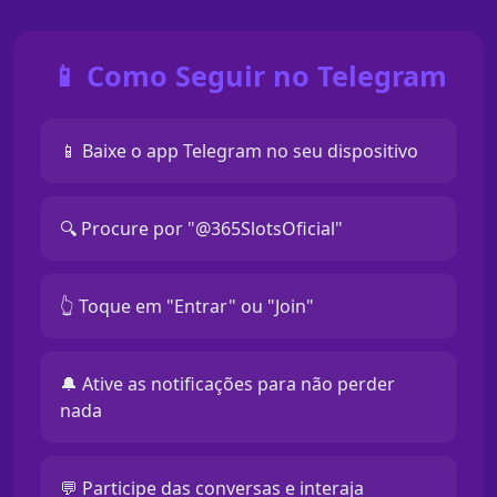
📱 Como Seguir no Telegram
📱 Baixe o app Telegram no seu dispositivo
🔍 Procure por "@365SlotsOficial"
👆 Toque em "Entrar" ou "Join"
🔔 Ative as notificações para não perder
nada
💬 Participe das conversas e interaja