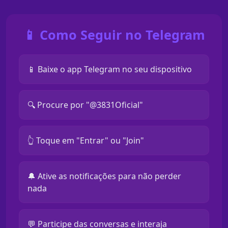
📱 Como Seguir no Telegram
📱 Baixe o app Telegram no seu dispositivo
🔍 Procure por "@3831Oficial"
👆 Toque em "Entrar" ou "Join"
🔔 Ative as notificações para não perder
nada
💬 Participe das conversas e interaja