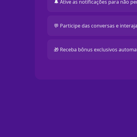
🔔 Ative as notificações para não p
💬 Participe das conversas e interaj
🎁 Receba bônus exclusivos autom