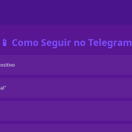
📱 Como Seguir no Telegram
ositivo
al"