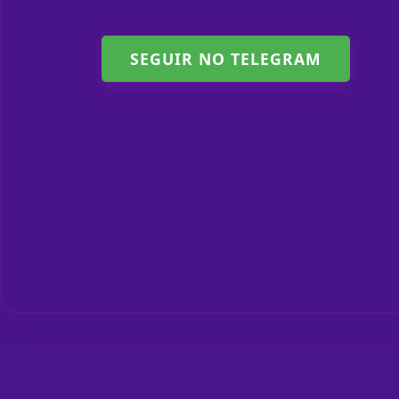
SEGUIR NO TELEGRAM