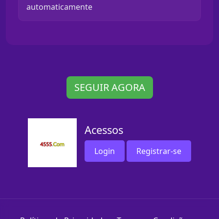
automaticamente
SEGUIR AGORA
Acessos
Login
Registrar-se