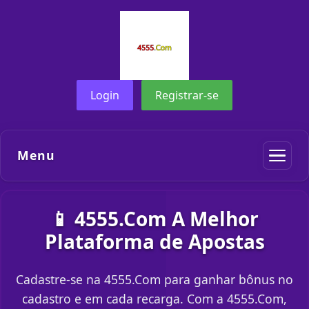
Login
Registrar-se
Menu
📱 4555.Com A Melhor
Plataforma de Apostas
Cadastre-se na 4555.Com para ganhar bônus no
cadastro e em cada recarga. Com a 4555.Com,