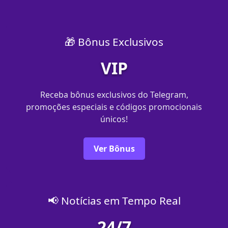
🎁 Bônus Exclusivos
VIP
Receba bônus exclusivos do Telegram,
promoções especiais e códigos promocionais
únicos!
Ver Bônus
📢 Notícias em Tempo Real
24/7