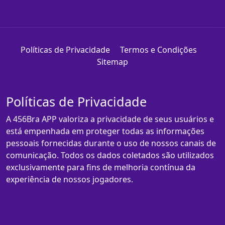
Políticas de Privacidade
Termos e Condições
Sitemap
Políticas de Privacidade
A 456Bra APP valoriza a privacidade de seus usuários e
está empenhada em proteger todas as informações
pessoais fornecidas durante o uso de nossos canais de
comunicação. Todos os dados coletados são utilizados
exclusivamente para fins de melhoria contínua da
experiência de nossos jogadores.