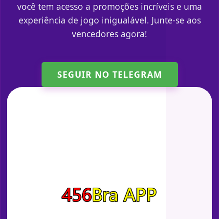
você tem acesso a promoções incríveis e uma
experiência de jogo inigualável. Junte-se aos
vencedores agora!
SEGUIR NO TELEGRAM