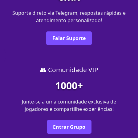
Suporte direto via Telegram, respostas rápidas e
atendimento personalizado!
Falar Suporte
👥 Comunidade VIP
1000+
Junte-se a uma comunidade exclusiva de
jogadores e compartilhe experiências!
Entrar Grupo