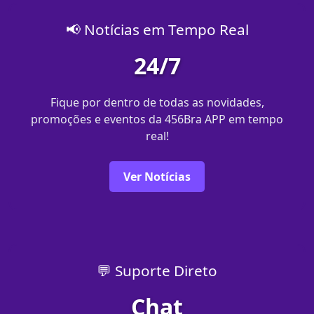
📢 Notícias em Tempo Real
24/7
Fique por dentro de todas as novidades,
promoções e eventos da 456Bra APP em tempo
real!
Ver Notícias
💬 Suporte Direto
Chat