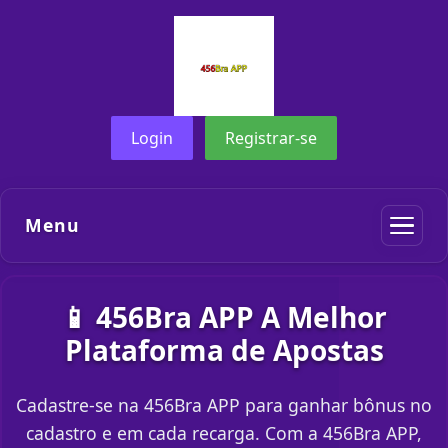
Login
Registrar-se
Menu
📱 456Bra APP A Melhor
Plataforma de Apostas
Cadastre-se na 456Bra APP para ganhar bônus no
cadastro e em cada recarga. Com a 456Bra APP,