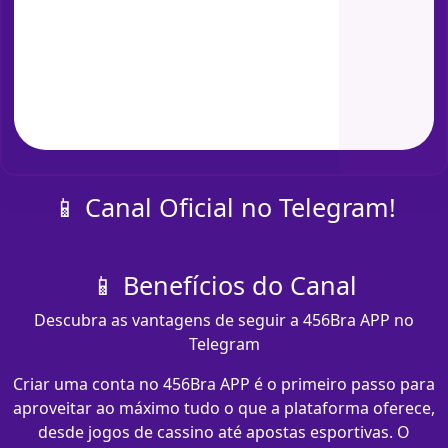
📱 Canal Oficial no Telegram!
📱 Benefícios do Canal
Descubra as vantagens de seguir a 456Bra APP no
Telegram
Criar uma conta no 456Bra APP é o primeiro passo para
aproveitar ao máximo tudo o que a plataforma oferece,
desde jogos de cassino até apostas esportivas. O