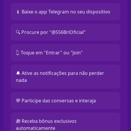
📱 Baixe o app Telegram no seu dispositivo
🔍 Procure por "@556BrlOficial"
👆 Toque em "Entrar" ou "Join"
🔔 Ative as notificações para não perder
nada
💬 Participe das conversas e interaja
🎁 Receba bônus exclusivos
automaticamente