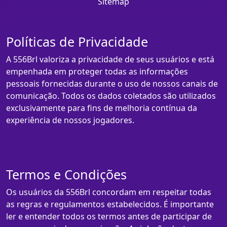
Sitemap
Políticas de Privacidade
A 556Brl valoriza a privacidade de seus usuários e está
empenhada em proteger todas as informações
pessoais fornecidas durante o uso de nossos canais de
comunicação. Todos os dados coletados são utilizados
exclusivamente para fins de melhoria contínua da
experiência de nossos jogadores.
Termos e Condições
Os usuários da 556Brl concordam em respeitar todas
as regras e regulamentos estabelecidos. É importante
ler e entender todos os termos antes de participar de