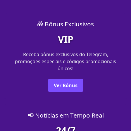
🎁 Bônus Exclusivos
VIP
Receba bônus exclusivos do Telegram,
promoções especiais e códigos promocionais
únicos!
Ver Bônus
📢 Notícias em Tempo Real
24/7