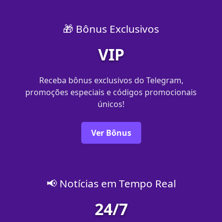
🎁 Bônus Exclusivos
VIP
Receba bônus exclusivos do Telegram,
promoções especiais e códigos promocionais
únicos!
Ver Bônus
📢 Notícias em Tempo Real
24/7