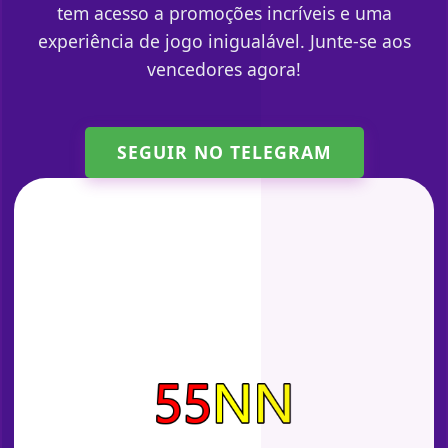
tem acesso a promoções incríveis e uma
experiência de jogo inigualável. Junte-se aos
vencedores agora!
SEGUIR NO TELEGRAM