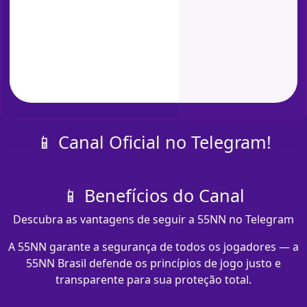
📱 Canal Oficial no Telegram!
📱 Benefícios do Canal
Descubra as vantagens de seguir a 55NN no Telegram
A 55NN garante a segurança de todos os jogadores — a
55NN Brasil defende os princípios de jogo justo e
transparente para sua proteção total.