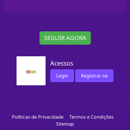
SEGUIR AGORA
Acessos
Login
Registrar-se
Políticas de Privacidade
Termos e Condições
Sitemap