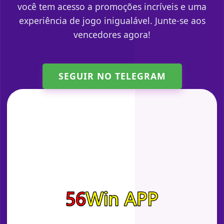
você tem acesso a promoções incríveis e uma
experiência de jogo inigualável. Junte-se aos
vencedores agora!
SEGUIR NO TELEGRAM