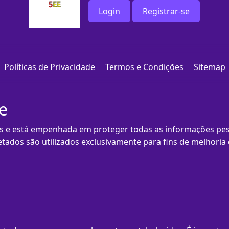
Login
Registrar-se
Políticas de Privacidade
Termos e Condições
Sitemap
de
ios e está empenhada em proteger todas as informações pe
tados são utilizados exclusivamente para fins de melhoria