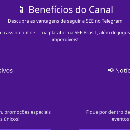
📱 Benefícios do Canal
Descubra as vantagens de seguir a 5EE no Telegram
e cassino online — na plataforma 5EE Brasil , além de jogo
imperdíveis!
sivos
📢 Notí
m, promoções especiais
Fique por dentro d
s únicos!
eventos