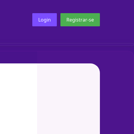
Login
Registrar-se