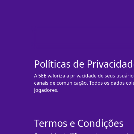
Políticas de Privacida
A 5EE valoriza a privacidade de seus usuár
canais de comunicação. Todos os dados cole
jogadores.
Termos e Condições