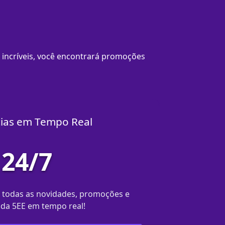
s incríveis, você encontrará promoções
cias em Tempo Real
24/7
e todas as novidades, promoções e
 da 5EE em tempo real!