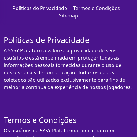
Políticas de Privacidade
Termos e Condições
Sitemap
Políticas de Privacidade
A 5Y5Y Plataforma valoriza a privacidade de seus
usuários e está empenhada em proteger todas as
informações pessoais fornecidas durante o uso de
nossos canais de comunicação. Todos os dados
coletados são utilizados exclusivamente para fins de
melhoria contínua da experiência de nossos jogadores.
Termos e Condições
Os usuários da 5Y5Y Plataforma concordam em