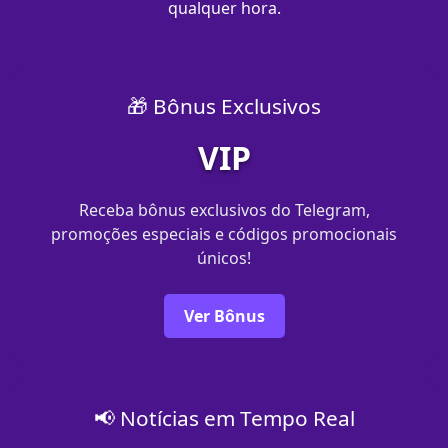
qualquer hora.
🎁 Bônus Exclusivos
VIP
Receba bônus exclusivos do Telegram,
promoções especiais e códigos promocionais
únicos!
Ver Bônus
📢 Notícias em Tempo Real