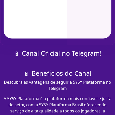
📱 Canal Oficial no Telegram!
📱 Benefícios do Canal
Descubra as vantagens de seguir a 5Y5Y Plataforma no
Telegram
A 5Y5Y Plataforma é a plataforma mais confiável e justa
do setor, com a 5Y5Y Plataforma Brasil oferecendo
serviço de alta qualidade a todos os jogadores, a