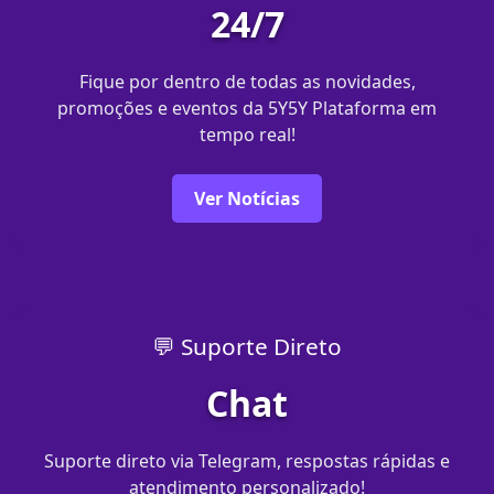
24/7
Fique por dentro de todas as novidades,
promoções e eventos da 5Y5Y Plataforma em
tempo real!
Ver Notícias
💬 Suporte Direto
Chat
Suporte direto via Telegram, respostas rápidas e
atendimento personalizado!