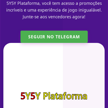
5Y5Y Plataforma, você tem acesso a promoções
incríveis e uma experiência de jogo inigualável.
Junte-se aos vencedores agora!
SEGUIR NO TELEGRAM