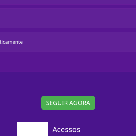
a
aticamente
SEGUIR AGORA
Acessos