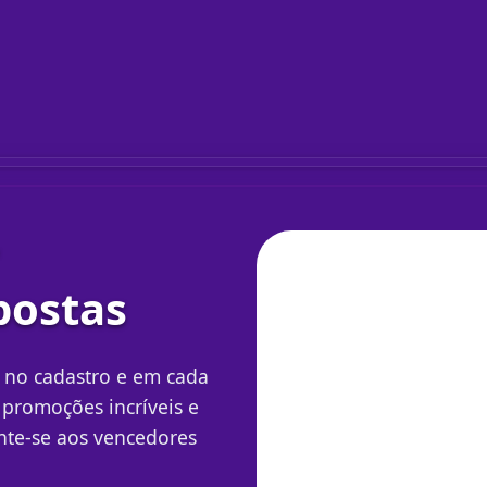
postas
 no cadastro e em cada
 promoções incríveis e
unte-se aos vencedores