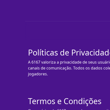
Políticas de Privacida
A 6167 valoriza a privacidade de seus usuá
canais de comunicação. Todos os dados cole
jogadores.
Termos e Condições