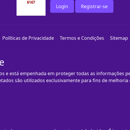
Login
Registrar-se
Políticas de Privacidade
Termos e Condições
Sitemap
de
rios e está empenhada em proteger todas as informações p
tados são utilizados exclusivamente para fins de melhoria