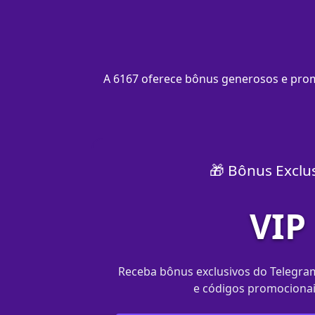
A 6167 oferece bônus generosos e prom
🎁 Bônus Exclu
VIP
Receba bônus exclusivos do Telegra
e códigos promocionai