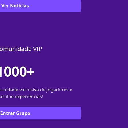
Ver Notícias
Comunidade VIP
1000+
unidade exclusiva de jogadores e
rtilhe experiências!
Entrar Grupo