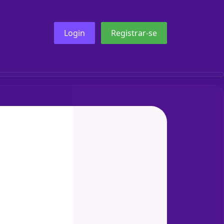
Login
Registrar-se