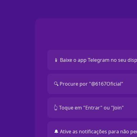
📱 Baixe o app Telegram no seu disp
🔍 Procure por "@6167Oficial"
👆 Toque em "Entrar" ou "Join"
🔔 Ative as notificações para não p