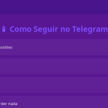
📱 Como Seguir no Telegram
ositivo
erder nada