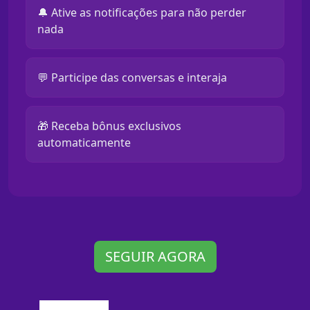
🔔 Ative as notificações para não perder
nada
💬 Participe das conversas e interaja
🎁 Receba bônus exclusivos
automaticamente
SEGUIR AGORA