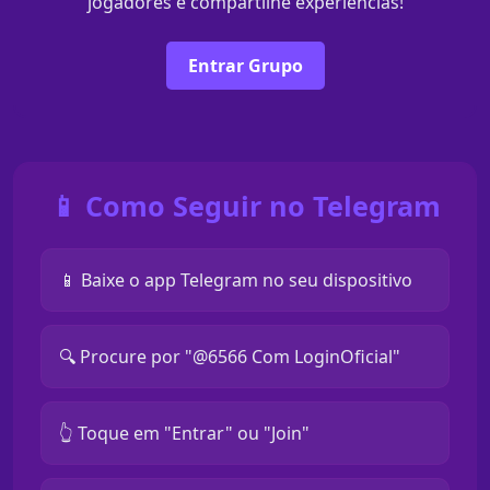
jogadores e compartilhe experiências!
Entrar Grupo
📱 Como Seguir no Telegram
📱 Baixe o app Telegram no seu dispositivo
🔍 Procure por "@6566 Com LoginOficial"
👆 Toque em "Entrar" ou "Join"