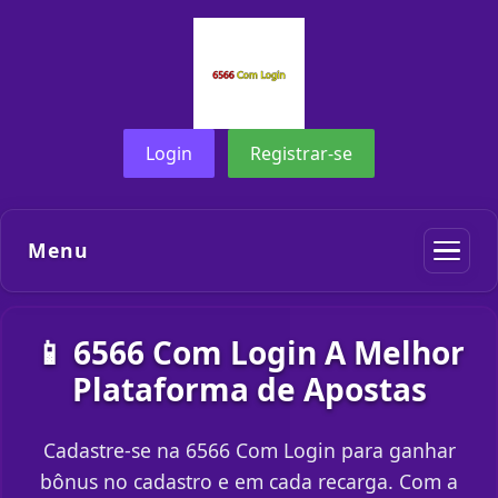
Login
Registrar-se
Menu
📱 6566 Com Login A Melhor
Plataforma de Apostas
Cadastre-se na 6566 Com Login para ganhar
bônus no cadastro e em cada recarga. Com a