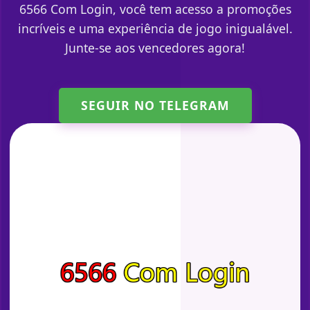
6566 Com Login, você tem acesso a promoções
incríveis e uma experiência de jogo inigualável.
Junte-se aos vencedores agora!
SEGUIR NO TELEGRAM