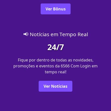
Ver Bônus
📢 Notícias em Tempo Real
24/7
Fique por dentro de todas as novidades,
promoções e eventos da 6566 Com Login em
tempo real!
Ver Notícias