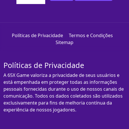
Políticas de Privacidade
Termos e Condições
Sitemap
Políticas de Privacidade
A 65X Game valoriza a privacidade de seus usuários e
está empenhada em proteger todas as informações
pessoais fornecidas durante o uso de nossos canais de
comunicação. Todos os dados coletados são utilizados
exclusivamente para fins de melhoria contínua da
experiência de nossos jogadores.