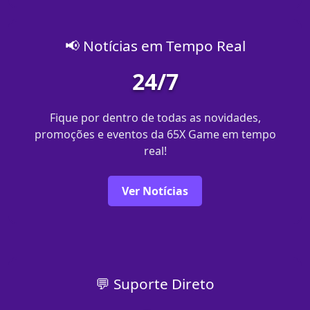
📢 Notícias em Tempo Real
24/7
Fique por dentro de todas as novidades,
promoções e eventos da 65X Game em tempo
real!
Ver Notícias
💬 Suporte Direto