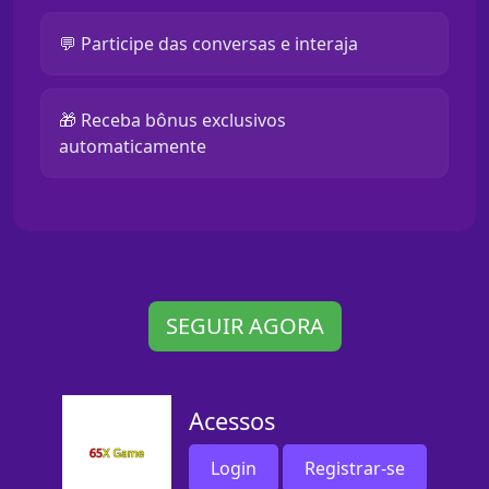
💬 Participe das conversas e interaja
🎁 Receba bônus exclusivos
automaticamente
SEGUIR AGORA
Acessos
Login
Registrar-se