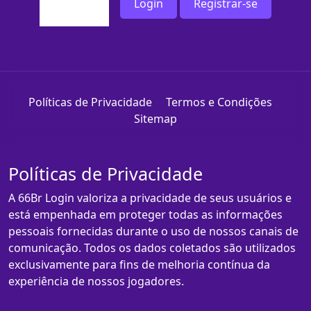
Login
Registrar-se
Políticas de Privacidade
Termos e Condições
Sitemap
Políticas de Privacidade
A 66Br Login valoriza a privacidade de seus usuários e
está empenhada em proteger todas as informações
pessoais fornecidas durante o uso de nossos canais de
comunicação. Todos os dados coletados são utilizados
exclusivamente para fins de melhoria contínua da
experiência de nossos jogadores.