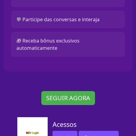
💬 Participe das conversas e interaja
🎁 Receba bônus exclusivos
automaticamente
SEGUIR AGORA
Acessos