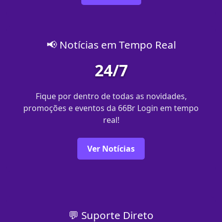
📢 Notícias em Tempo Real
24/7
Fique por dentro de todas as novidades,
promoções e eventos da 66Br Login em tempo
real!
Ver Notícias
💬 Suporte Direto