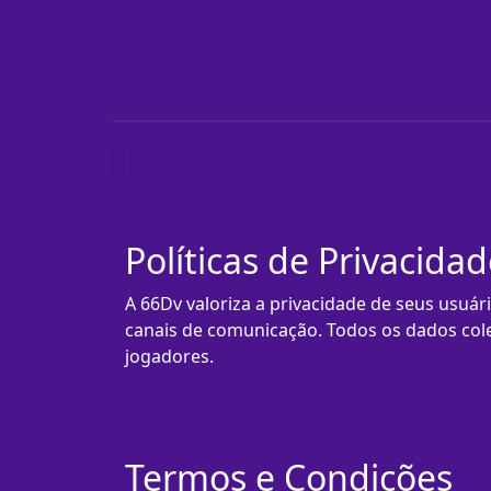
Políticas de Privacida
A 66Dv valoriza a privacidade de seus usuá
canais de comunicação. Todos os dados cole
jogadores.
Termos e Condições