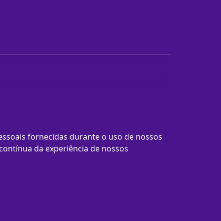
essoais fornecidas durante o uso de nossos
 contínua da experiência de nossos