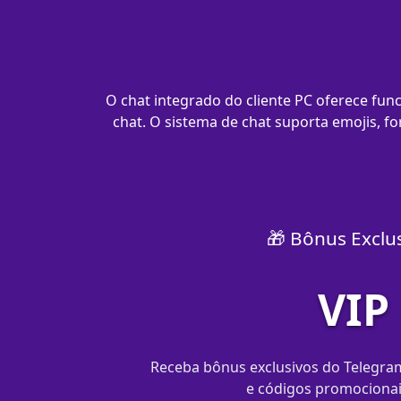
O chat integrado do cliente PC oferece fun
chat. O sistema de chat suporta emojis, f
🎁 Bônus Exclu
VIP
Receba bônus exclusivos do Telegra
e códigos promocionai