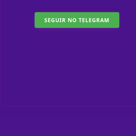
SEGUIR NO TELEGRAM