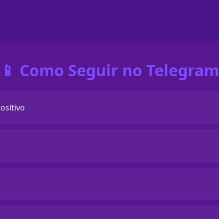
📱 Como Seguir no Telegram
ositivo