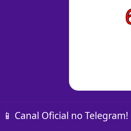
📱 Canal Oficial no Telegram!