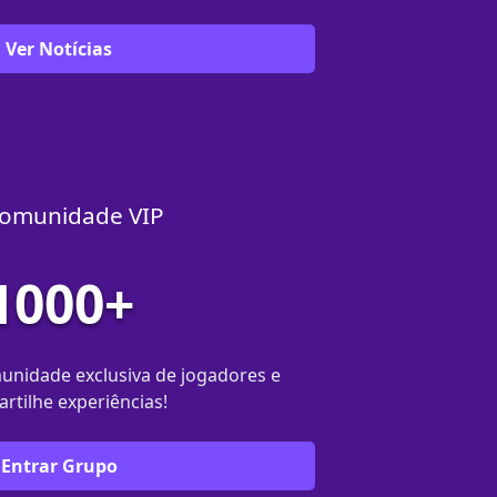
Ver Notícias
Comunidade VIP
1000+
unidade exclusiva de jogadores e
rtilhe experiências!
Entrar Grupo