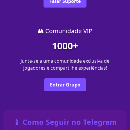
Falar Suporte
👥 Comunidade VIP
1000+
Junte-se a uma comunidade exclusiva de
jogadores e compartilhe experiências!
Entrar Grupo
📱 Como Seguir no Telegram