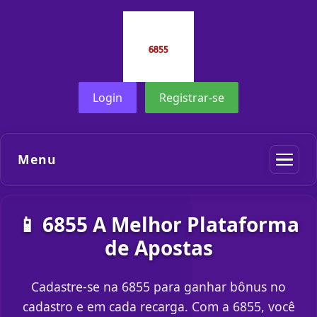
Login
Registrar-se
Menu
📱 6855 A Melhor Plataforma
de Apostas
Cadastre-se na 6855 para ganhar bônus no
cadastro e em cada recarga. Com a 6855, você