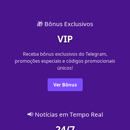
🎁 Bônus Exclusivos
VIP
Receba bônus exclusivos do Telegram,
promoções especiais e códigos promocionais
únicos!
Ver Bônus
📢 Notícias em Tempo Real
24/7