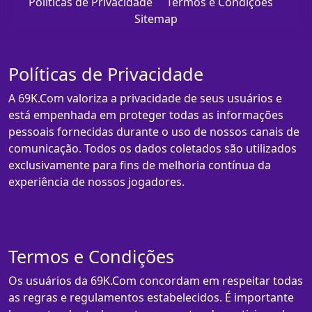
Políticas de Privacidade
Termos e Condições
Sitemap
Políticas de Privacidade
A 69K.Com valoriza a privacidade de seus usuários e
está empenhada em proteger todas as informações
pessoais fornecidas durante o uso de nossos canais de
comunicação. Todos os dados coletados são utilizados
exclusivamente para fins de melhoria contínua da
experiência de nossos jogadores.
Termos e Condições
Os usuários da 69K.Com concordam em respeitar todas
as regras e regulamentos estabelecidos. É importante