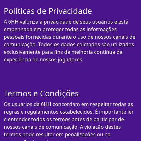
Políticas de Privacidade
A 6HH valoriza a privacidade de seus usuários e está
empenhada em proteger todas as informações
pessoais fornecidas durante o uso de nossos canais de
comunicação. Todos os dados coletados são utilizados
exclusivamente para fins de melhoria contínua da
experiência de nossos jogadores.
Termos e Condições
Os usuários da 6HH concordam em respeitar todas as
regras e regulamentos estabelecidos. É importante ler
e entender todos os termos antes de participar de
nossos canais de comunicação. A violação destes
termos pode resultar em penalizações ou na