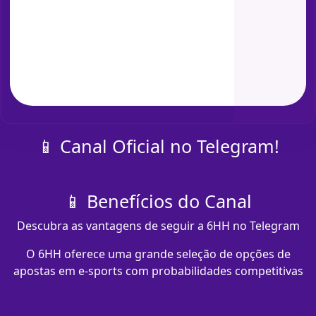
📱 Canal Oficial no Telegram!
📱 Benefícios do Canal
Descubra as vantagens de seguir a 6HH no Telegram
O 6HH oferece uma grande seleção de opções de
apostas em e-sports com probabilidades competitivas