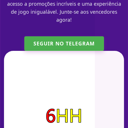
acesso a promoções incríveis e uma experiência
de jogo inigualável. Junte-se aos vencedores
agora!
SEGUIR NO TELEGRAM