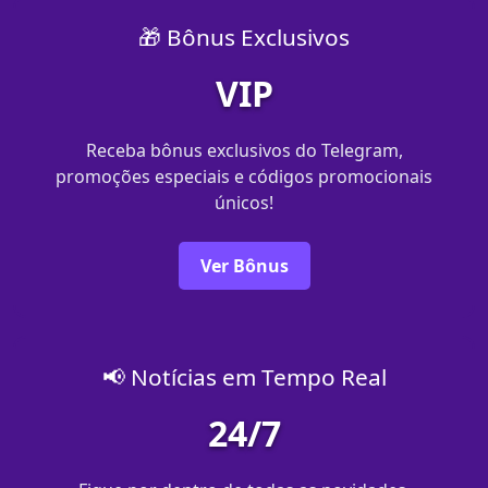
🎁 Bônus Exclusivos
VIP
Receba bônus exclusivos do Telegram,
promoções especiais e códigos promocionais
únicos!
Ver Bônus
📢 Notícias em Tempo Real
24/7