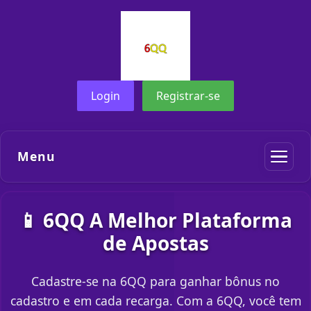
Login
Registrar-se
Menu
📱 6QQ A Melhor Plataforma
de Apostas
Cadastre-se na 6QQ para ganhar bônus no
cadastro e em cada recarga. Com a 6QQ, você tem