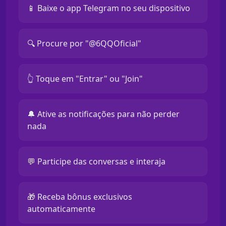
📱 Baixe o app Telegram no seu dispositivo
🔍 Procure por "@6QQOficial"
👆 Toque em "Entrar" ou "Join"
🔔 Ative as notificações para não perder
nada
💬 Participe das conversas e interaja
🎁 Receba bônus exclusivos
automaticamente