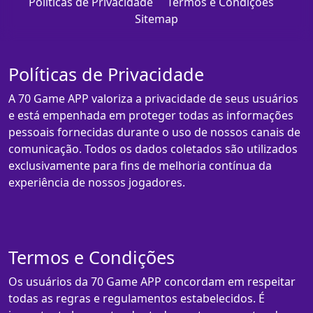
Políticas de Privacidade
Termos e Condições
Sitemap
Políticas de Privacidade
A 70 Game APP valoriza a privacidade de seus usuários
e está empenhada em proteger todas as informações
pessoais fornecidas durante o uso de nossos canais de
comunicação. Todos os dados coletados são utilizados
exclusivamente para fins de melhoria contínua da
experiência de nossos jogadores.
Termos e Condições
Os usuários da 70 Game APP concordam em respeitar
todas as regras e regulamentos estabelecidos. É