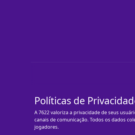
Políticas de Privacida
A 7622 valoriza a privacidade de seus usuá
canais de comunicação. Todos os dados cole
jogadores.