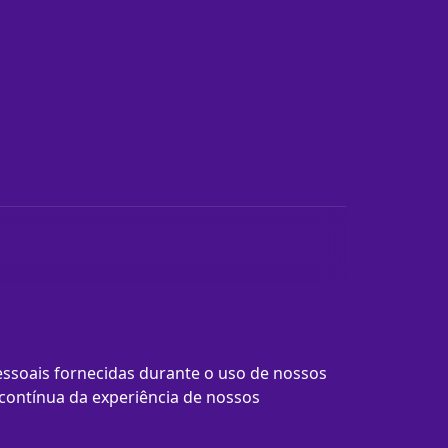
essoais fornecidas durante o uso de nossos
 contínua da experiência de nossos