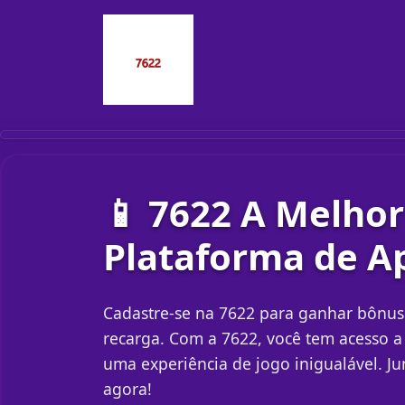
📱 7622 A Melhor
Plataforma de A
Cadastre-se na 7622 para ganhar bônus
recarga. Com a 7622, você tem acesso a
uma experiência de jogo inigualável. J
agora!