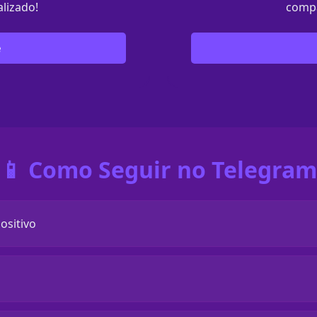
lizado!
compa
e
📱 Como Seguir no Telegram
ositivo