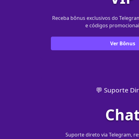
Receba bônus exclusivos do Telegra
e códigos promocionai
Ver Bônus
💬 Suporte Di
Cha
Suporte direto via Telegram, r