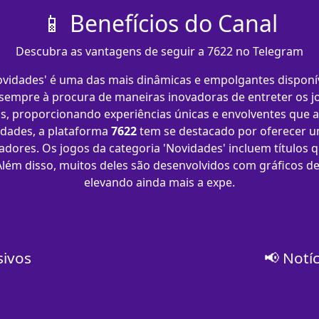
📱 Benefícios do Canal
Descubra as vantagens de seguir a 7622 no Telegram
ovidades' é uma das mais dinâmicas e empolgantes disponív
 sempre à procura de maneiras inovadoras de entreter os j
s, proporcionando experiências únicas e envolventes que 
dades, a plataforma
7622
tem se destacado por oferecer u
adores. Os jogos da categoria 'Novidades' incluem títulos 
Além disso, muitos deles são desenvolvidos com gráficos de 
elevando ainda mais a expe.
sivos
📢 Notí