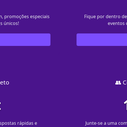
m, promoções especiais
Fique por dentro d
s únicos!
eventos 
reto
👥 
t
espostas rápidas e
Junte-se a uma com