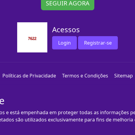
SEGUIR AGORA
Acessos
Login
Registrar-se
Políticas de Privacidade
Termos e Condições
Sitemap
de
rios e está empenhada em proteger todas as informações p
tados são utilizados exclusivamente para fins de melhoria