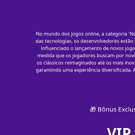
No mundo dos jogos online, a categoria 'N
das tecnologias, os desenvolvedores estão
influenciado o lançamento de novos jogo
medida que os jogadores buscam por novi
os clássicos reimaginados até os mais inov
garantindo uma experiência diversificada. 
🎁 Bônus Exclu
VIP