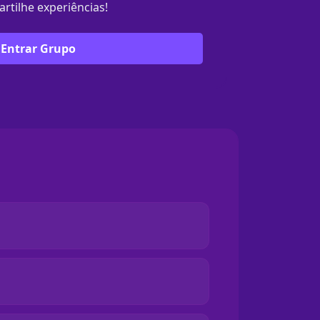
rtilhe experiências!
Entrar Grupo