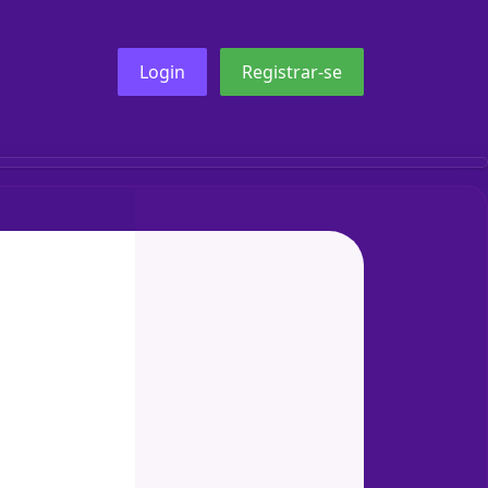
Login
Registrar-se