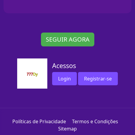
SEGUIR AGORA
Acessos
Login
Registrar-se
Políticas de Privacidade
Termos e Condições
Sitemap