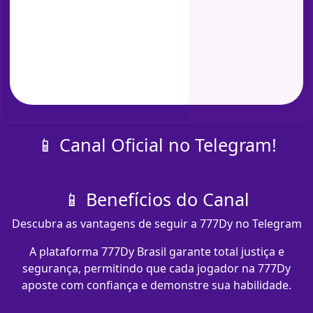
📱 Canal Oficial no Telegram!
📱 Benefícios do Canal
Descubra as vantagens de seguir a 777Dy no Telegram
A plataforma 777Dy Brasil garante total justiça e
segurança, permitindo que cada jogador na 777Dy
aposte com confiança e demonstre sua habilidade.