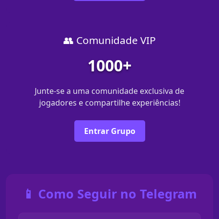
👥 Comunidade VIP
1000+
Junte-se a uma comunidade exclusiva de
jogadores e compartilhe experiências!
Entrar Grupo
📱 Como Seguir no Telegram