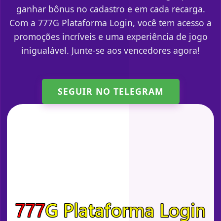
ganhar bônus no cadastro e em cada recarga.
Com a 777G Plataforma Login, você tem acesso a
promoções incríveis e uma experiência de jogo
inigualável. Junte-se aos vencedores agora!
SEGUIR NO TELEGRAM