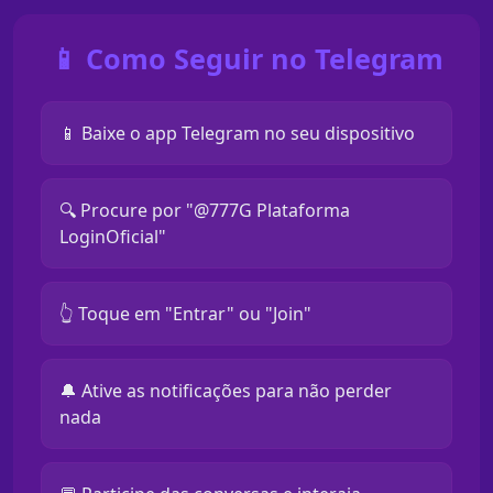
📱 Como Seguir no Telegram
📱 Baixe o app Telegram no seu dispositivo
🔍 Procure por "@777G Plataforma
LoginOficial"
👆 Toque em "Entrar" ou "Join"
🔔 Ative as notificações para não perder
nada