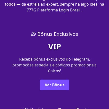
todos — da estreia ao expert, sempre há algo ideal na
777G Plataforma Login Brasil .
🎁 Bônus Exclusivos
VIP
Receba bônus exclusivos do Telegram,
promoções especiais e códigos promocionais
únicos!
Ver Bônus