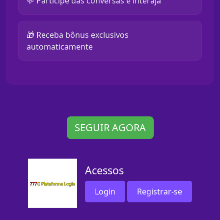
💬 Participe das conversas e interaja
🎁 Receba bônus exclusivos
automaticamente
SEGUIR AGORA
Acessos
Login
Registrar-se