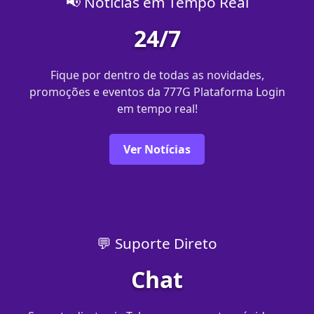
📢 Notícias em Tempo Real
24/7
Fique por dentro de todas as novidades,
promoções e eventos da 777G Plataforma Login
em tempo real!
Ver Notícias
💬 Suporte Direto
Chat