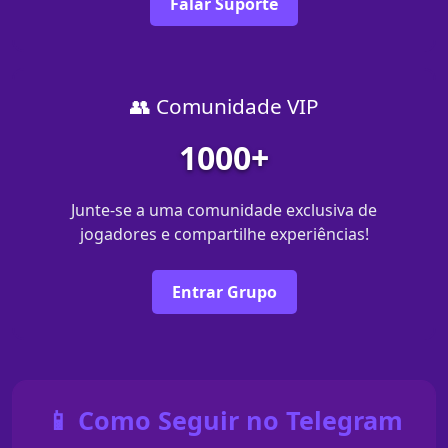
Falar Suporte
👥 Comunidade VIP
1000+
Junte-se a uma comunidade exclusiva de
jogadores e compartilhe experiências!
Entrar Grupo
📱 Como Seguir no Telegram