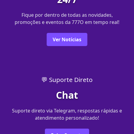
Fique por dentro de todas as novidades,
promoções e eventos da 777O em tempo real!
Ver Notícias
💬 Suporte Direto
Chat
Suporte direto via Telegram, respostas rápidas e
atendimento personalizado!