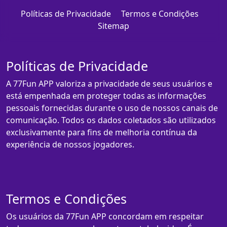
Políticas de Privacidade
Termos e Condições
Sitemap
Políticas de Privacidade
A 77Fun APP valoriza a privacidade de seus usuários e
está empenhada em proteger todas as informações
pessoais fornecidas durante o uso de nossos canais de
comunicação. Todos os dados coletados são utilizados
exclusivamente para fins de melhoria contínua da
experiência de nossos jogadores.
Termos e Condições
Os usuários da 77Fun APP concordam em respeitar