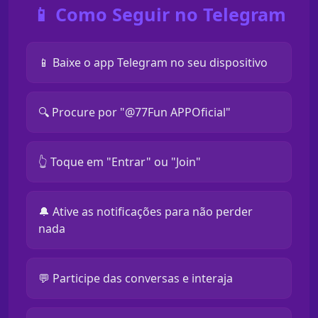
📱 Como Seguir no Telegram
📱 Baixe o app Telegram no seu dispositivo
🔍 Procure por "@77Fun APPOficial"
👆 Toque em "Entrar" ou "Join"
🔔 Ative as notificações para não perder
nada
💬 Participe das conversas e interaja