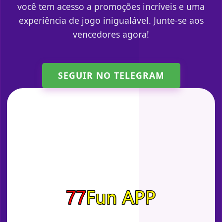
você tem acesso a promoções incríveis e uma
experiência de jogo inigualável. Junte-se aos
vencedores agora!
SEGUIR NO TELEGRAM