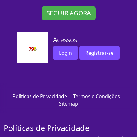
SEGUIR AGORA
Acessos
Login
Registrar-se
Políticas de Privacidade
Termos e Condições
Sitemap
Políticas de Privacidade