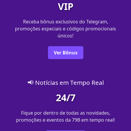
VIP
Receba bônus exclusivos do Telegram,
promoções especiais e códigos promocionais
únicos!
Ver Bônus
📢 Notícias em Tempo Real
24/7
Fique por dentro de todas as novidades,
promoções e eventos da 79B em tempo real!