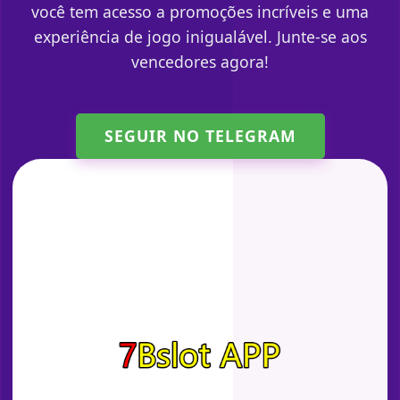
você tem acesso a promoções incríveis e uma
experiência de jogo inigualável. Junte-se aos
vencedores agora!
SEGUIR NO TELEGRAM