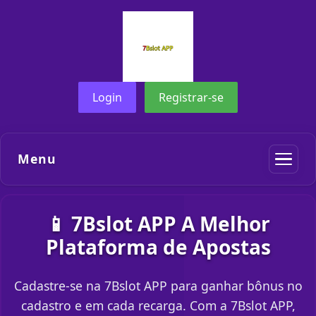
Login
Registrar-se
Menu
📱 7Bslot APP A Melhor
Plataforma de Apostas
Cadastre-se na 7Bslot APP para ganhar bônus no
cadastro e em cada recarga. Com a 7Bslot APP,