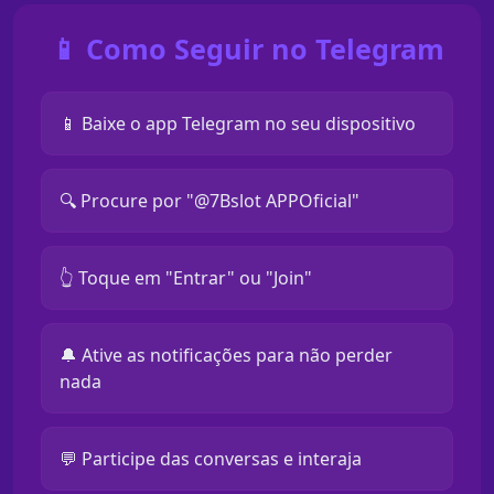
📱 Como Seguir no Telegram
📱 Baixe o app Telegram no seu dispositivo
🔍 Procure por "@7Bslot APPOficial"
👆 Toque em "Entrar" ou "Join"
🔔 Ative as notificações para não perder
nada
💬 Participe das conversas e interaja