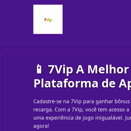
📱 7Vip A Melhor
Plataforma de A
Cadastre-se na 7Vip para ganhar bônus
recarga. Com a 7Vip, você tem acesso a
uma experiência de jogo inigualável. J
agora!