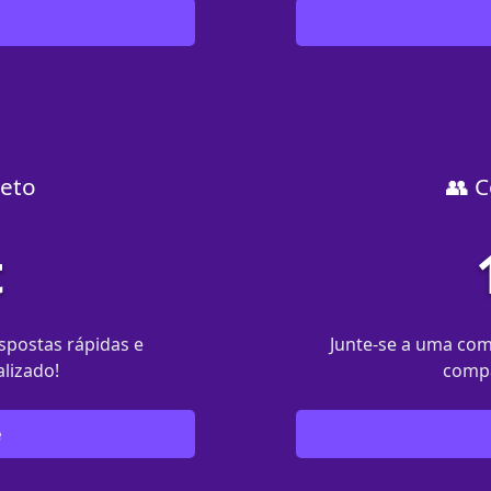
reto
👥 
t
espostas rápidas e
Junte-se a uma com
lizado!
compa
e