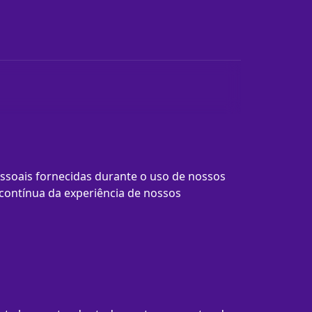
essoais fornecidas durante o uso de nossos
 contínua da experiência de nossos