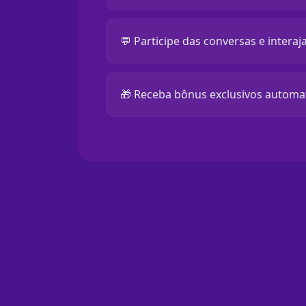
💬 Participe das conversas e interaj
🎁 Receba bônus exclusivos autom