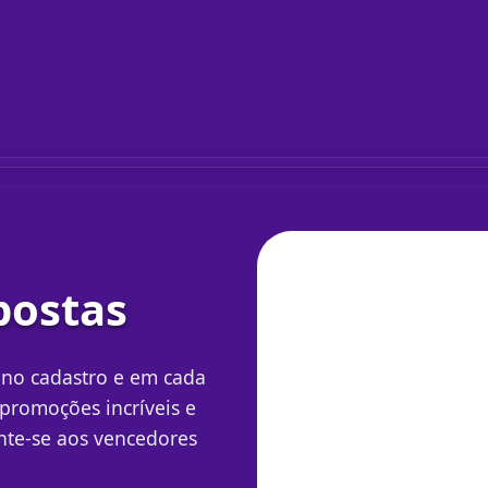
postas
 no cadastro e em cada
 promoções incríveis e
unte-se aos vencedores