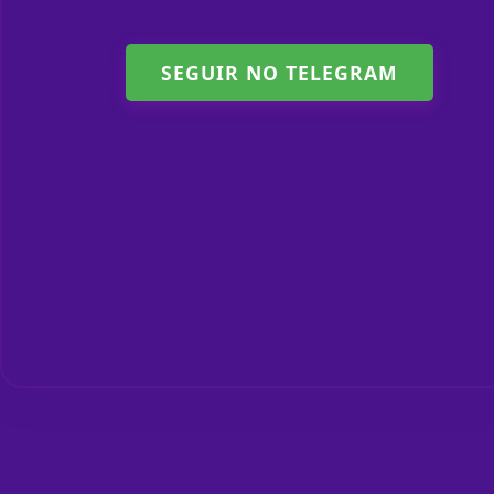
SEGUIR NO TELEGRAM