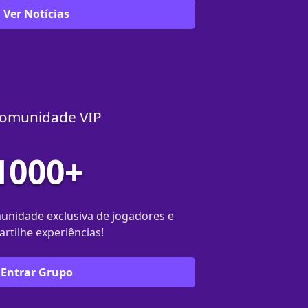
Ver Notícias
Comunidade VIP
1000+
unidade exclusiva de jogadores e
rtilhe experiências!
Entrar Grupo