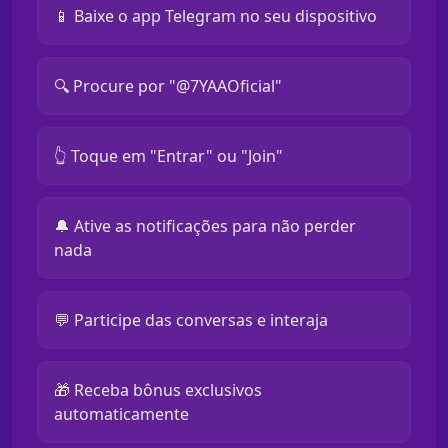
📱 Baixe o app Telegram no seu dispositivo
🔍 Procure por "@7YAAOficial"
👆 Toque em "Entrar" ou "Join"
🔔 Ative as notificações para não perder
nada
💬 Participe das conversas e interaja
🎁 Receba bônus exclusivos
automaticamente