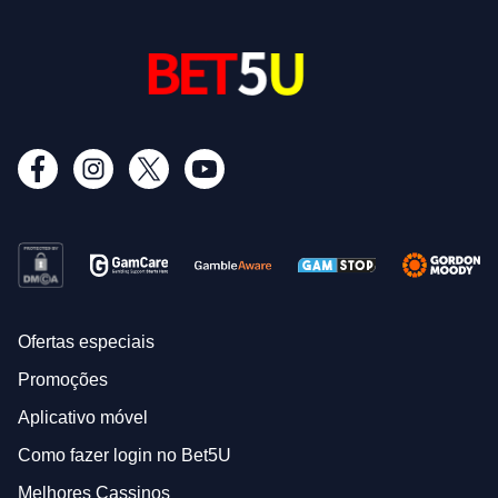
Ofertas especiais
Promoções
Aplicativo móvel
Como fazer login no Bet5U
Melhores Cassinos